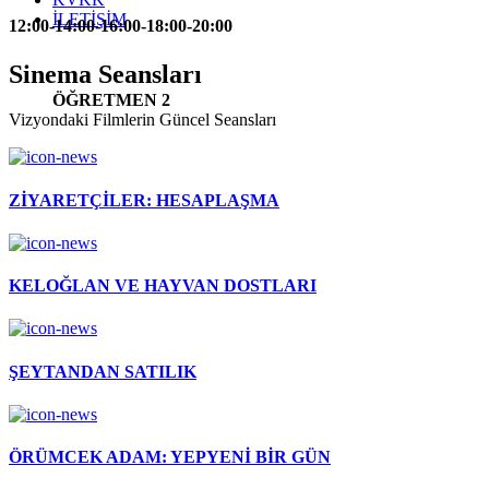
İLETİŞİM
12:00-14:00-16:00-18:00-20:00
Sinema Seansları
ÖĞRETMEN 2
Vizyondaki Filmlerin Güncel Seansları
ZİYARETÇİLER: HESAPLAŞMA
KELOĞLAN VE HAYVAN DOSTLARI
ŞEYTANDAN SATILIK
ÖRÜMCEK ADAM: YEPYENİ BİR GÜN