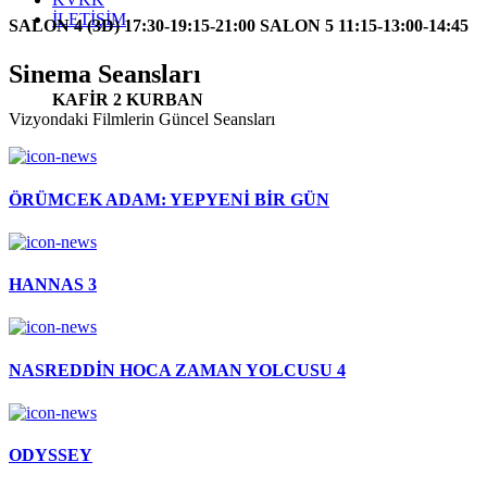
İLETİŞİM
SALON 4 (3D) 17:30-19:15-21:00 SALON 5 11:15-13:00-14:45
Sinema Seansları
KAFİR 2 KURBAN
Vizyondaki Filmlerin Güncel Seansları
ÖRÜMCEK ADAM: YEPYENİ BİR GÜN
HANNAS 3
NASREDDİN HOCA ZAMAN YOLCUSU 4
ODYSSEY