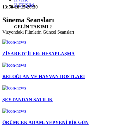
İLETİŞİM
13:30-18:15-20:30
Sinema Seansları
GELİN TAKIMI 2
Vizyondaki Filmlerin Güncel Seansları
ZİYARETÇİLER: HESAPLAŞMA
KELOĞLAN VE HAYVAN DOSTLARI
ŞEYTANDAN SATILIK
ÖRÜMCEK ADAM: YEPYENİ BİR GÜN